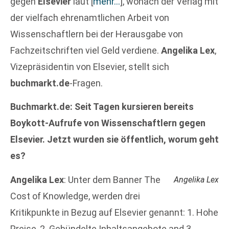
gegen
Elsevier
laut
[
mehr…
]
, wonach der Verlag mit
der vielfach ehrenamtlichen Arbeit von
Wissenschaftlern bei der Herausgabe von
Fachzeitschriften viel Geld verdiene.
Angelika Lex
,
Vizepräsidentin von Elsevier, stellt sich
buchmarkt.de
-Fragen.
Buchmarkt.de: Seit Tagen kursieren bereits
Boykott-Aufrufe von Wissenschaftlern gegen
Elsevier. Jetzt wurden sie öffentlich, worum geht
es?
Angelika Lex
: Unter dem Banner The
Angelika Lex
Cost of Knowledge, werden drei
Kritikpunkte in Bezug auf Elsevier genannt: 1. Hohe
Preise, 2. Gebündelte Inhaltsangebote and 3.