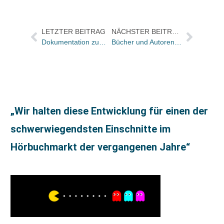
LETZTER BEITRAG
NÄCHSTER BEITRAG
Dokumentation zum 70. Geburtstag von John Irving
Bücher und Autoren in der ZEIT und im FREITAG – und Donald Ray Pollock versteht sich auf „Das Handwerk des Teufels“
„Wir halten diese Entwicklung für einen der
schwerwiegendsten Einschnitte im
Hörbuchmarkt der vergangenen Jahre“