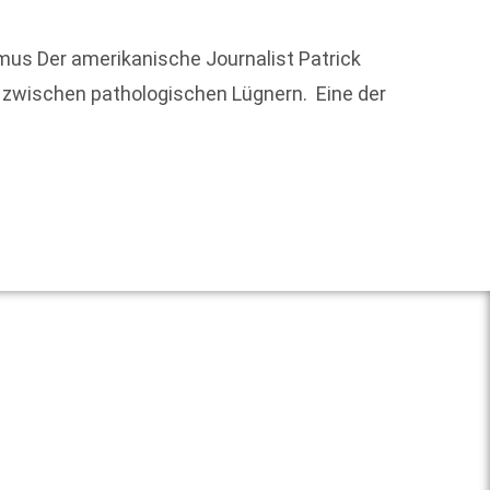
Der di
us Der amerikanische Journalist Patrick
Buchge
­zwischen pathologischen Lügnern. Eine der
dotiert
Weit