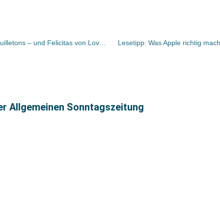
Bücher und Autoren heute in den Feuilletons – und Felicitas von Lovenberg als Bücherverschenkerin
Lesetipp: Was Apple richtig ma
ter Allgemeinen Sonntagszeitung