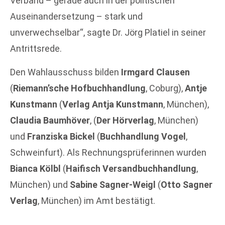
Verband – gerade auch in der politischen
Auseinandersetzung – stark und
unverwechselbar“, sagte Dr. Jörg Platiel in seiner
Antrittsrede.
Den Wahlausschuss bilden
Irmgard Clausen
(
Riemann’sche Hofbuchhandlung
, Coburg),
Antje
Kunstmann
(
Verlag Antja Kunstmann
, München),
Claudia Baumhöver
, (
Der Hörverlag
, München)
und
Franziska Bickel
(
Buchhandlung Vogel
,
Schweinfurt). Als Rechnungsprüferinnen wurden
Bianca Kölbl
(
Haifisch Versandbuchhandlung
,
München) und
Sabine Sagner-Weigl
(
Otto Sagner
Verlag
, München) im Amt bestätigt.