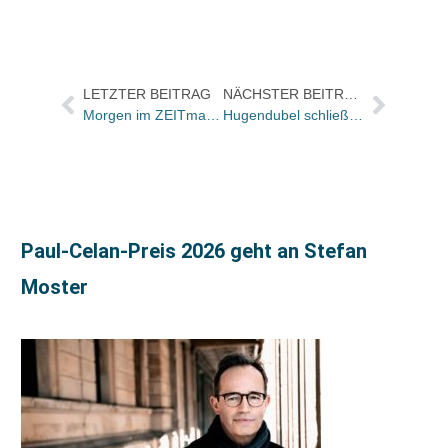
LETZTER BEITRAG
NÄCHSTER BEITRAG
Morgen im ZEITmagazin: Albert-Speer-Tochter über ihr Buch „Meine Lehrerin, Dr. Dora Lux“ bei Rowohlt
Hugendubel schließt Filiale am Potsdamer Platz in Berlin
Paul-Celan-Preis 2026 geht an Stefan
Moster