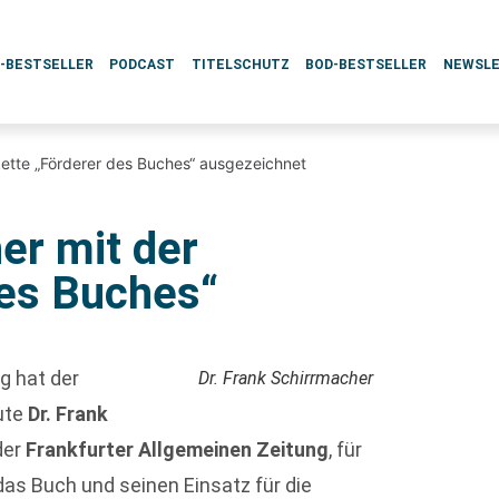
L-BESTSELLER
PODCAST
TITELSCHUTZ
BOD-BESTSELLER
NEWSL
kette „Förderer des Buches“ ausgezeichnet
er mit der
des Buches“
g hat der
Dr. Frank Schirrmacher
ute
Dr. Frank
der
Frankfurter Allgemeinen Zeitung
, für
das Buch und seinen Einsatz für die