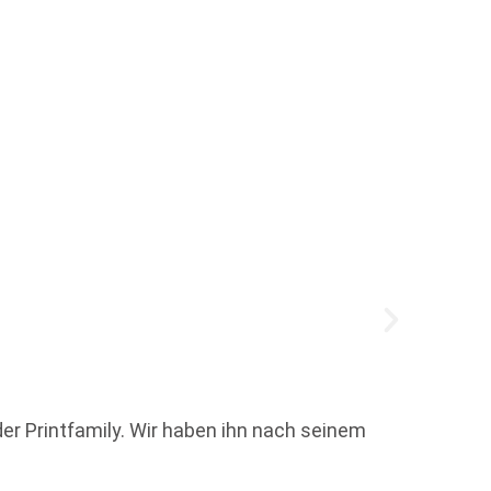
Der C
 der Printfamily. Wir haben ihn nach seinem
Alle z