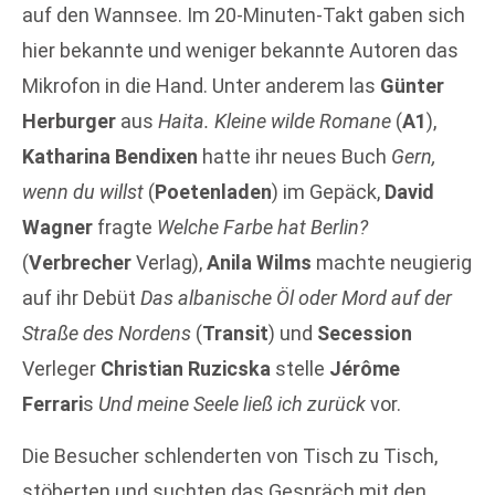
auf den Wannsee. Im 20-Minuten-Takt gaben sich
hier bekannte und weniger bekannte Autoren das
Mikrofon in die Hand. Unter anderem las
Günter
Herburger
aus
Haita. Kleine wilde Romane
(
A1
),
Katharina Bendixen
hatte ihr neues Buch
Gern,
wenn du willst
(
Poetenladen
) im Gepäck,
David
Wagner
fragte
Welche Farbe hat Berlin?
(
Verbrecher
Verlag),
Anila Wilms
machte neugierig
auf ihr Debüt
Das albanische Öl oder Mord auf der
Straße des Nordens
(
Transit
) und
Secession
Verleger
Christian Ruzicska
stelle
Jérôme
Ferrari
s
Und meine Seele ließ ich zurück
vor.
Die Besucher schlenderten von Tisch zu Tisch,
stöberten und suchten das Gespräch mit den