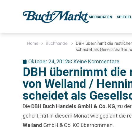
MEDIADATEN
SPIEGE
Home
>
Buchhandel
>
DBH übernimmt die restliche
scheidet als Gesellschafter a
Oktober 24, 2012
Keine Kommentare
DBH übernimmt die r
von Weiland / Henn
scheidet als Gesells
Die
DBH Buch Handels GmbH & Co. KG
, zu d
gehört, hat in diesem Monat wie geplant die r
Weiland
GmbH & Co. KG übernommen.