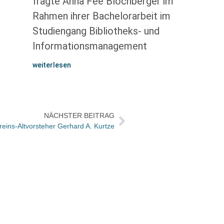
fragte Anna Fee Blochberger im
Rahmen ihrer Bachelorarbeit im
Studiengang Bibliotheks- und
Informationsmanagement
weiterlesen
NÄCHSTER BEITRAG
eins-Altvorsteher Gerhard A. Kurtze
Peter