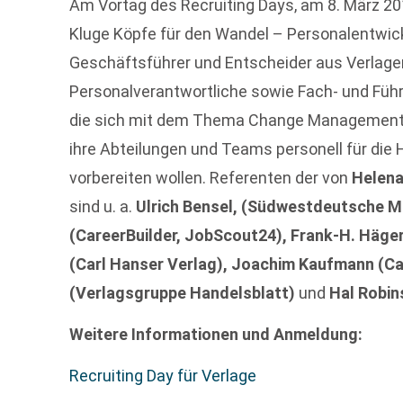
Am Vortag des Recruiting Days, am 8. März 20
Kluge Köpfe für den Wandel – Personalentwickl
Geschäftsführer und Entscheider aus Verlag
Personalverantwortliche sowie Fach- und Führu
die sich mit dem Thema Change Management 
ihre Abteilungen und Teams personell für die
vorbereiten wollen. Referenten der von
Helen
sind u. a.
Ulrich Bensel, (Südwestdeutsche M
(CareerBuilder, JobScout24), Frank-H. Häge
(Carl Hanser Verlag), Joachim Kaufmann (Car
(Verlagsgruppe Handelsblatt)
und
Hal Robin
Weitere Informationen und Anmeldung:
Recruiting Day für Verlage