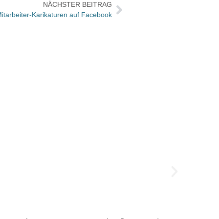
NÄCHSTER BEITRAG
tarbeiter-Karikaturen auf Facebook
Die n
Was ist