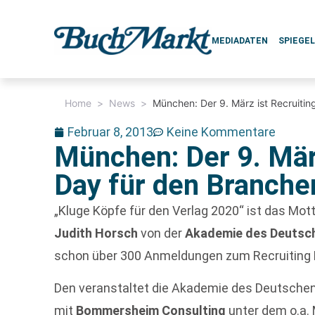
MEDIADATEN
SPIEGE
Home
>
News
>
München: Der 9. März ist Recruit
Februar 8, 2013
Keine Kommentare
München: Der 9. März
Day für den Branch
„Kluge Köpfe für den Verlag 2020“ ist das Mot
Judith Horsch
von der
Akademie des Deutsc
schon über 300 Anmeldungen zum Recruiting 
Den veranstaltet die Akademie des Deutschen
mit
Bommersheim Consulting
unter dem o.a. M