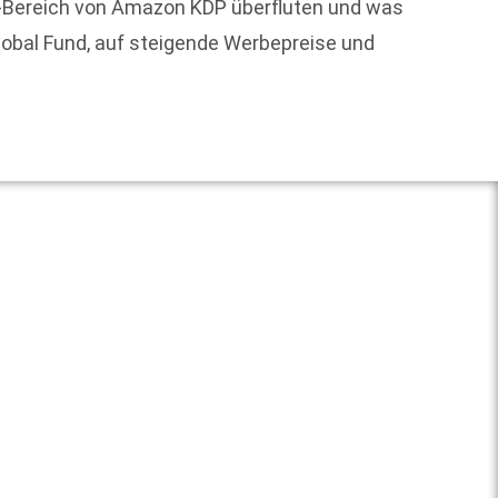
ng-Bereich von Amazon KDP überfluten und was
neuen 
lobal Fund, auf steigende Werbepreise und
Weit