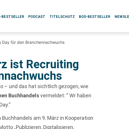
L-BESTSELLER
PODCAST
TITELSCHUTZ
BOD-BESTSELLER
NEWSL
ing Day für den Branchennachwuchs
 ist Recruiting
ennachwuchs
to – und das hat sichtlich gezogen, wie
hen Buchhandels
vermeldet: “ Wr haben
Day.“
 Buchhandels am 9. März in Kooperation
otto „Publizieren, Digitalisieren,