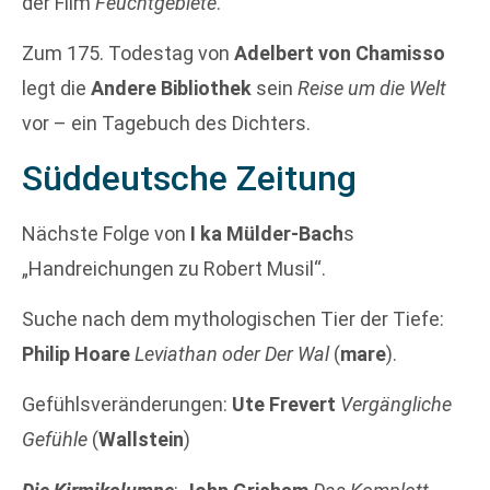
der Film
Feuchtgebiete
.
Zum 175. Todestag von
Adelbert von Chamisso
legt die
Andere Bibliothek
sein
Reise um die Welt
vor – ein Tagebuch des Dichters.
Süddeutsche Zeitung
Nächste Folge von
I ka Mülder-Bach
s
„Handreichungen zu Robert Musil“.
Suche nach dem mythologischen Tier der Tiefe:
Philip Hoare
Leviathan oder Der Wal
(
mare
).
Gefühlsveränderungen:
Ute Frevert
Vergängliche
Gefühle
(
Wallstein
)