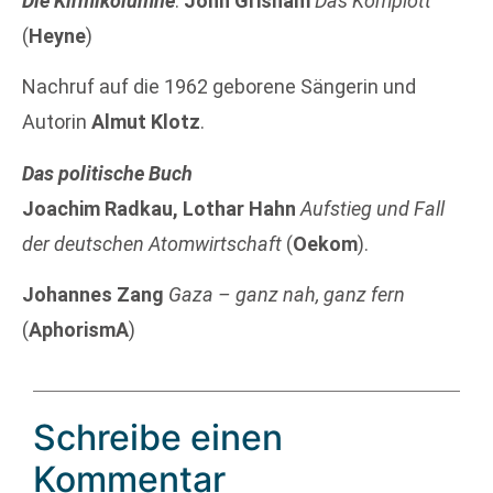
Die Kirmikolumne
:
John Grisham
Das Komplott
(
Heyne
)
Nachruf auf die 1962 geborene Sängerin und
Autorin
Almut Klotz
.
Das politische Buch
Joachim Radkau, Lothar Hahn
Aufstieg und Fall
der deutschen Atomwirtschaft
(
Oekom
).
Johannes Zang
Gaza – ganz nah, ganz fern
(
AphorismA
)
Schreibe einen
Kommentar