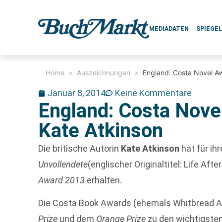
MEDIADATEN
SPIEGE
Home
>
Auszeichnungen
>
England: Costa Novel Aw
Januar 8, 2014
Keine Kommentare
England: Costa Nove
Kate Atkinson
Die britische Autorin
Kate Atkinson
hat für i
Unvollendete
(englischer Originaltitel: Life Af
Award 2013
erhalten.
Die Costa Book Awards (ehemals Whitbread 
Prize
und dem
Orange Prize
zu den wichtigsten