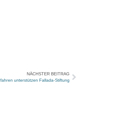
NÄCHSTER BEITRAG
ahren unterstützen Fallada-Stiftung
So wa