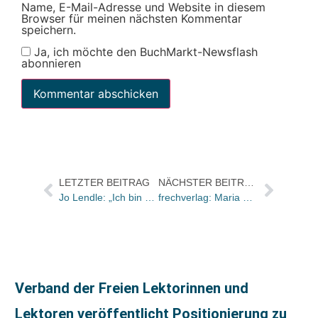
Name, E-Mail-Adresse und Website in diesem
Browser für meinen nächsten Kommentar
speichern.
Ja, ich möchte den BuchMarkt-Newsflash
abonnieren
LETZTER BEITRAG
NÄCHSTER BEITRAG
Jo Lendle: „Ich bin müde, ich bin hungrig“ – der Hanser-Verleger im SZ-Magazin
frechverlag: Maria Lochthowe übernimmt Herstellungsleitung
Verband der Freien Lektorinnen und
Lektoren veröffentlicht Positionierung zu