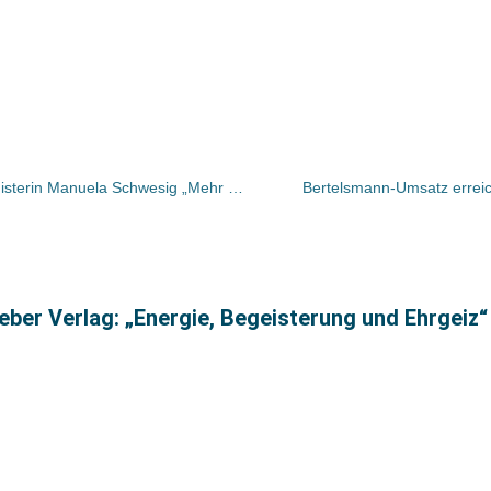
Berlin: Westend stellt mit Bundesministerin Manuela Schwesig „Mehr Mensch! Gegen die Ökonomisierung des Sozialen“ vor
Bertelsmann-Umsatz erreic
ber Verlag: „Energie, Begeisterung und Ehrgeiz“