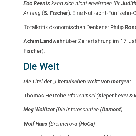
Edo Reents
kann sich nicht erwärmen für
Judit
Anfang
(
S. Fischer
). Eine Null-acht-Fünfzehn-G
Totalkritik ökonomischen Denkens:
Philip Ro
Achim Landwehr
über Zeiterfahrung im 17. Ja
Fischer
).
Die Welt
Die Titel der „Literarischen Welt“ von morgen:
Thomas Hettche
Pfaueninsel (
Kiepenheuer & 
Meg Wolitzer
{Die Interessanten (
Dumont
)
Wolf Haas
{Brennerova (
HoCa
)