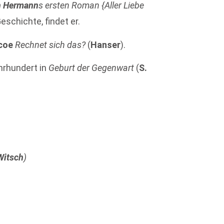
h Hermann
s ersten Roman {Aller Liebe
eschichte, findet er.
scoe
Rechnet sich das?
(
Hanser
).
hrhundert in
Geburt der Gegenwart
(
S.
Witsch
)