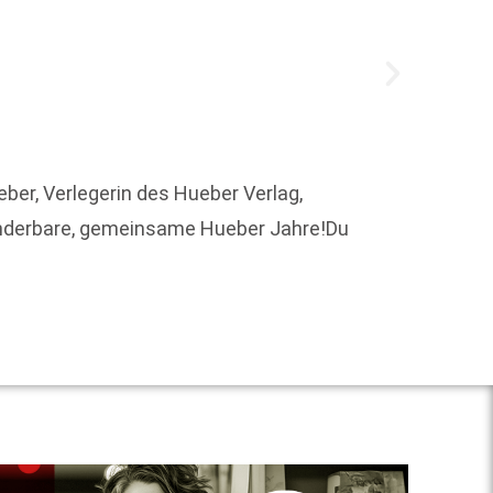
Nach vi
ber, Verlegerin des Hueber Verlag,
Juni 2
wunderbare, gemeinsame Hueber Jahre!Du
Weit