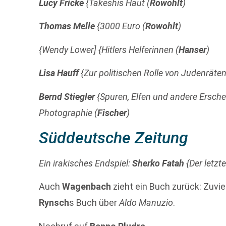
Lucy Fricke
{Takeshis Haut (
Rowohlt
)
Thomas Melle
{3000 Euro (
Rowohlt
)
{Wendy Lower] {Hitlers Helferinnen (
Hanser
)
Lisa Hauff
{Zur politischen Rolle von Judenräte
Bernd Stiegler
{Spuren, Elfen und andere Ersch
Photographie (
Fischer
)
Süddeutsche Zeitung
Ein irakisches Endspiel:
Sherko Fatah
{Der letzte
Auch
Wagenbach
zieht ein Buch zurück: Zuvie
Rynsch
s Buch über
Aldo Manuzio
.