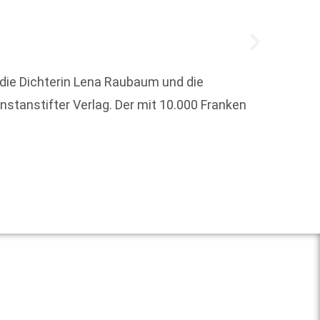
, die Dichterin Lena Raubaum und die
nstanstifter Verlag. Der mit 10.000 Franken
„Recht
2026 in
Weit