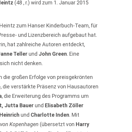
Heintz
(48 , r.) wird zum 1. Januar 2015
t Heintz zum Hanser Kinderbuch-Team, für
 Presse- und Lizenzbereich aufgebaut hat.
rin, hat zahlreiche Autoren entdeckt,
Janne Teller
und
John Green
. Eine
sich nicht denken.
en die großen Erfolge von preisgekrönten
o
, die verstärkte Präsenz von Hausautoren
a
, die Erweiterung des Programms um
t, Jutta Bauer
und
Elisabeth Zöller
 Heinrich
und
Charlotte Inden
. Mit
n von Kopenhagen
(übersetzt von
Harry