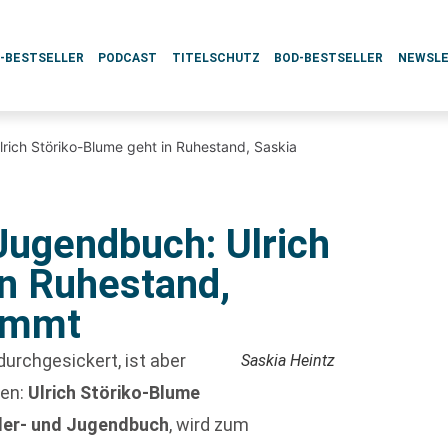
L-BESTSELLER
PODCAST
TITELSCHUTZ
BOD-BESTSELLER
NEWSL
rich Störiko-Blume geht in Ruhestand, Saskia
Jugendbuch: Ulrich
in Ruhestand,
nimmt
urchgesickert, ist aber
Saskia Heintz
den:
Ulrich Störiko-Blume
der- und Jugendbuch
, wird zum