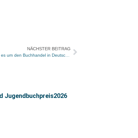
NÄCHSTER BEITRAG
Themenserie auf ndr.de: „Wie steht es um den Buchhandel in Deutschland?“
Rückb
nd Jugendbuchpreis2026