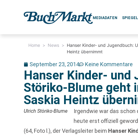
MEDIADATEN
SPIEGE
Home
>
News
>
Hanser Kinder- und Jugendbuch: Ul
Heintz übernimmt
September 23, 2014
Keine Kommentare
Hanser Kinder- und 
Störiko-Blume geht 
Saskia Heintz über
Irgendwie war das schon d
Ulrich Störiko-Blume
heute erst offiziell gewor
(64, Foto l.), der Verlagsleiter beim
Hanser Kin