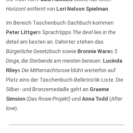
Horizont entfernt
von
Lori Nelson Spielman
.
Im Bereich Taschenbuch-Sachbuch kommen
Peter Littger
s Sprachtipps
The devil lies in the
detail
am besten an. Dahinter stehen das
Bürgerliche Gesetzbuch
sowie
Bronnie Ware
s
5
Dinge, die Sterbende am meisten bereuen
.
Lucinda
Riley
s
Die Mitternachtsrose
blüht weiterhin auf
Platz eins der Taschenbuch-Belletristik-Liste. Die
Silber- und Bronzemedaille geht an
Graeme
Simsion
(
Das Rosie-Projekt
) und
Anna Todd
(
After
love
).