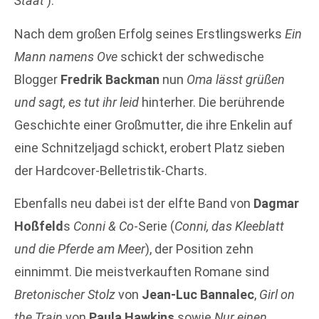
Staat‘
).
Nach dem großen Erfolg seines Erstlingswerks
Ein
Mann namens Ove
schickt der schwedische
Blogger
Fredrik Backman
nun
Oma lässt grüßen
und sagt, es tut ihr leid
hinterher. Die berührende
Geschichte einer Großmutter, die ihre Enkelin auf
eine Schnitzeljagd schickt, erobert Platz sieben
der Hardcover-Belletristik-Charts.
Ebenfalls neu dabei ist der elfte Band von
Dagmar
Hoßfeld
s
Conni & Co
-Serie (
Conni, das Kleeblatt
und die Pferde am Meer
), der Position zehn
einnimmt. Die meistverkauften Romane sind
Bretonischer Stolz
von
Jean-Luc Bannalec
,
Girl on
the Train
von
Paula Hawkins
sowie
Nur einen