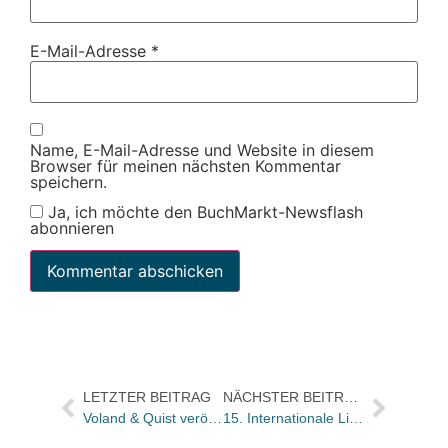
E-Mail-Adresse
*
Name, E-Mail-Adresse und Website in diesem
Browser für meinen nächsten Kommentar
speichern.
Ja, ich möchte den BuchMarkt-Newsflash
abonnieren
LETZTER BEITRAG
NÄCHSTER BEITRAG
Voland & Quist veröffentlicht Nora Gomringers Bachmann-Siegertext zeitnah als E-Book
15. Internationale Literaturfestival Berlin vom 9. bis zum 19. September