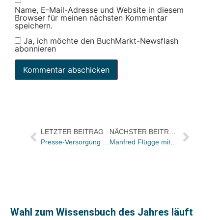
Name, E-Mail-Adresse und Website in diesem
Browser für meinen nächsten Kommentar
speichern.
Ja, ich möchte den BuchMarkt-Newsflash
abonnieren
LETZTER BEITRAG
NÄCHSTER BEITRAG
Presse-Versorgung jetzt offen für alle Mitarbeiter/-innen von Medienunternehmen – auch für Buchhandlungen
Manfred Flügge mit einem besonderen Blick auf die Familie Mann
Wahl zum Wissensbuch des Jahres läuft