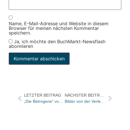
Name, E-Mail-Adresse und Website in diesem
Browser für meinen nächsten Kommentar
speichern.
Ja, ich möchte den BuchMarkt-Newsflash
abonnieren
LETZTER BEITRAG
NÄCHSTER BEITRAG
„Die Betrogene“ von Charlotte Link mit 600.000 Exemplaren gestartet / Weitere 200.000 bereits im Druck
Bilder von der Verleihung: Preis der Stiftung Buchkunst für „69 Hotelzimmer“