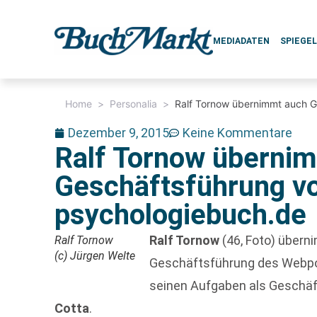
MEDIADATEN
SPIEGE
Home
>
Personalia
>
Ralf Tornow übernimmt auch G
Dezember 9, 2015
Keine Kommentare
Ralf Tornow überni
Geschäftsführung v
psychologiebuch.de
Ralf Tornow
(46, Foto) übern
Ralf Tornow
(c) Jürgen Welte
Geschäftsführung des Webp
seinen Aufgaben als Geschäft
Cotta
.