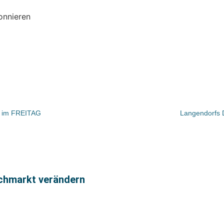
onnieren
d im FREITAG
Langendorfs D
uchmarkt verändern