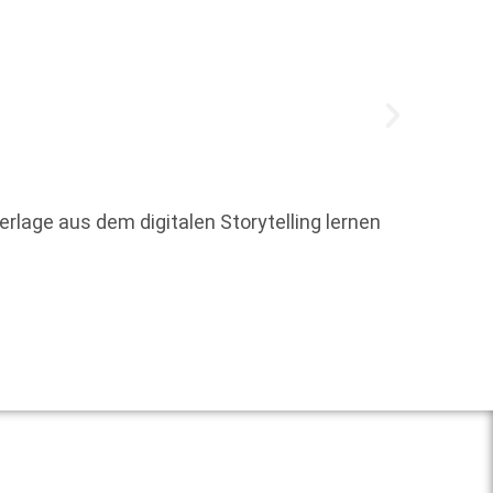
Das Di
lage aus dem digitalen Storytelling lernen
Instit
Publik
Weit