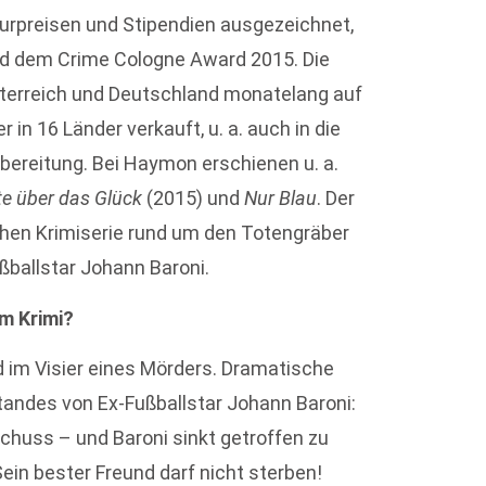
turpreisen und Stipendien ausgezeichnet,
und dem Crime Cologne Award 2015. Die
Österreich und Deutschland monatelang auf
in 16 Länder verkauft, u. a. auch in die
rbereitung. Bei Haymon erschienen u. a.
te über das Glück
(2015) und
Nur Blau
. Der
ichen Krimiserie rund um den Totengräber
ßballstar Johann Baroni.
m Krimi?
d im Visier eines Mörders. Dramatische
andes von Ex-Fußballstar Johann Baroni:
Schuss – und Baroni sinkt getroffen zu
Sein bester Freund darf nicht sterben!