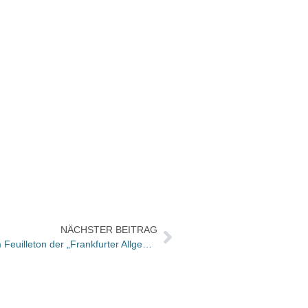
NÄCHSTER BEITRAG
Bücher und Autoren übermorgen im Feuilleton der „Frankfurter Allgemeinen Sonntagszeitung“