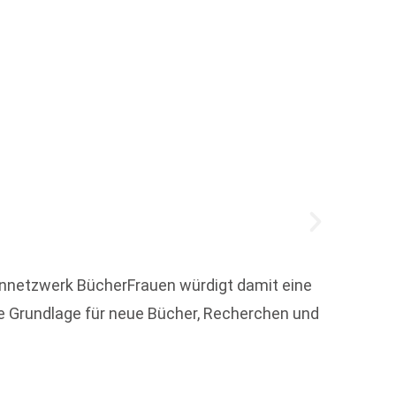
Das B
profit
ennetzwerk BücherFrauen würdigt damit eine
ie Grundlage für neue Bücher, Recherchen und
Wer in
Stores