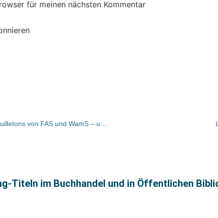
Browser für meinen nächsten Kommentar
onnieren
Bücher und Autoren heute in den Feuilletons von FAS und WamS – und „Essen nach Farben“
ing-Titeln im Buchhandel und in Öffentlichen Bibl