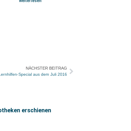
weiterlesen
NÄCHSTER BEITRAG
Lernhilfen-Special aus dem Juli 2016
iotheken erschienen
Vorgeb