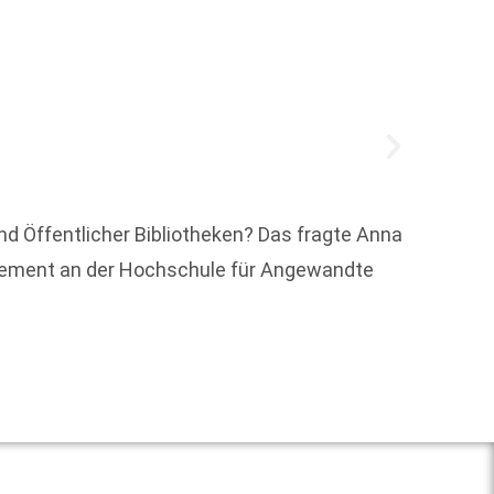
and Öffentlicher Bibliotheken? Das fragte Anna
agement an der Hochschule für Angewandte
Welche
Weit