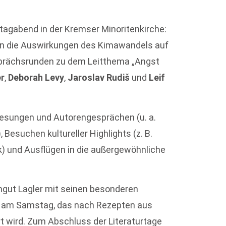
tagabend in der Kremser Minoritenkirche:
en die Auswirkungen des Kimawandels auf
esprächsrunden zu dem Leitthema „Angst
er
,
Deborah Levy
,
Jaroslav Rudiš
und
Leif
esungen und Autorengesprächen (u. a.
), Besuchen kultureller Highlights (z. B.
) und Ausflügen in die außergewöhnliche
ingut Lagler mit seinen besonderen
er am Samstag, das nach Rezepten aus
t wird. Zum Abschluss der Literaturtage