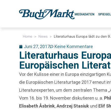
MEDIADATEN
SPIEGE
Home
>
News
>
Literaturhaus Europa lädt zu den 9
Juni 27, 2017
Keine Kommentare
Literaturhaus Europa
Europäischen Literat
Vor der Kulisse einer in Europa einzigartigen
die Europäischen Literaturtage 2017 erneut int
Literaturexperten, um dem zentralen Thema „A
Vom 16. bis 19. November diskutieren u. a.
Phi
Elisabeth Åsbrink
,
Andrzej Stasiuk
und
Elif S