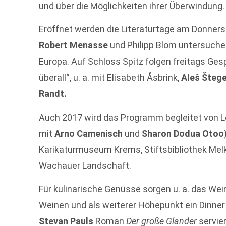
und über die Möglichkeiten ihrer Überwindung.
Eröffnet werden die Literaturtage am Donners
Robert Menasse
und Philipp Blom untersuch
Europa. Auf Schloss Spitz folgen freitags G
überall“, u. a. mit Elisabeth Åsbrink,
Aleš Šteg
Randt.
Auch 2017 wird das Programm begleitet von L
mit
Arno Camenisch
und
Sharon Dodua Otoo
Karikaturmuseum Krems, Stiftsbibliothek Melk
Wachauer Landschaft.
Für kulinarische Genüsse sorgen u. a. das We
Weinen und als weiterer Höhepunkt ein Dinn
Stevan Pauls
Roman
Der große Glander
servier