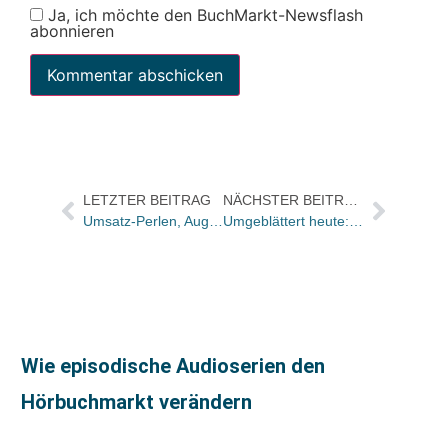
Ja, ich möchte den BuchMarkt-Newsflash
abonnieren
LETZTER BEITRAG
NÄCHSTER BEITRAG
Umsatz-Perlen, August 2018
Umgeblättert heute: In Julia von Lucadous Debütroman steigt „Die Hochhausspringerin“ aus allen sozialen Netzwerken aus
Wie episodische Audioserien den
Hörbuchmarkt verändern