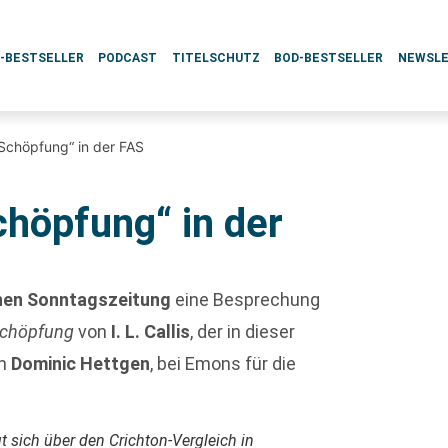
L-BESTSELLER
PODCAST
TITELSCHUTZ
BOD-BESTSELLER
NEWSL
Schöpfung“ in der FAS
chöpfung“ in der
inen Sonntagszeitung
eine Besprechung
Schöpfung
von
I. L. Callis
, der in dieser
ch
Dominic Hettgen
, bei Emons für die
 sich über den Crichton-Vergleich in