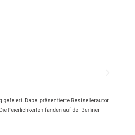
Zukun
gefeiert. Dabei präsentierte Bestsellerautor
ie Feierlichkeiten fanden auf der Berliner
Jennif
Sie wu