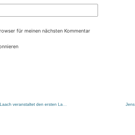
Browser für meinen nächsten Kommentar
onnieren
Die Buch-und Kunsthandlung Maria Laach veranstaltet den ersten Laacher Gesundheitstag
Jens 