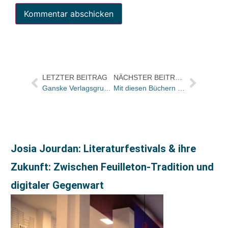
LETZTER BEITRAG
NÄCHSTER BEITRAG
Ganske Verlagsgruppe bekommt bald neuen Finanzvorstand
Mit diesen Büchern kommen Ihre Kunden in Urlaubsstimmung und sind gewappnet für den „Urlaub daheim“ und anderswo
Josia Jourdan: Literaturfestivals & ihre
Zukunft: Zwischen Feuilleton-Tradition und
digitaler Gegenwart