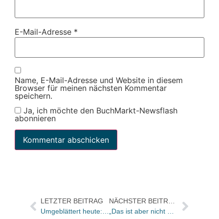
E-Mail-Adresse
*
Name, E-Mail-Adresse und Website in diesem
Browser für meinen nächsten Kommentar
speichern.
Ja, ich möchte den BuchMarkt-Newsflash
abonnieren
LETZTER BEITRAG
NÄCHSTER BEITRAG
Umgeblättert heute: Dolly Partons erster Roman „kann gar nicht schlecht sein“
„Das ist aber nicht der Bret, den wir aus seinem Werk schon kennen. Und auch nicht der Autor. Wer dann?“: Bücher und Autoren am Wochenende in der FAS