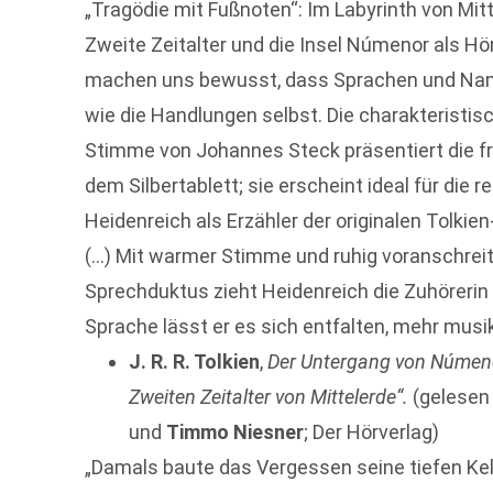
„Tragödie mit Fußnoten“: Im Labyrinth von Mit
Zweite Zeitalter und die Insel Númenor als H
machen uns bewusst, dass Sprachen und Name
wie die Handlungen selbst. Die charakteristis
Stimme von Johannes Steck präsentiert die f
dem Silbertablett; sie erscheint ideal für die 
Heidenreich als Erzähler der originalen Tolkie
(…) Mit warmer Stimme und ruhig voranschre
Sprechduktus zieht Heidenreich die Zuhörerin 
Sprache lässt er es sich entfalten, mehr musi
J. R. R. Tolkien
,
Der Untergang von Númen
Zweiten Zeitalter von Mittelerde“.
(gelesen
und
Timmo Niesner
; Der Hörverlag)
„Damals baute das Vergessen seine tiefen Ke