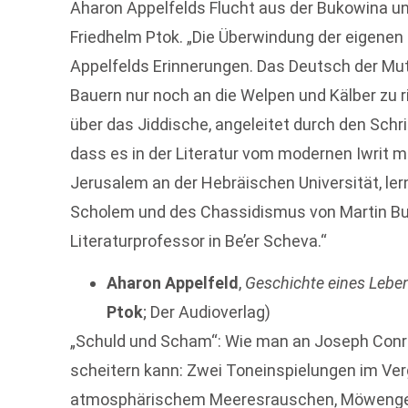
Aharon Appelfelds Flucht aus der Bukowina un
Friedhelm Ptok. „Die Überwindung der eigenen
Appelfelds Erinnerungen. Das Deutsch der Mutt
Bauern nur noch an die Welpen und Kälber zu 
über das Jiddische, angeleitet durch den Schri
dass es in der Literatur vom modernen Iwrit me
Jerusalem an der Hebräischen Universität, le
Scholem und des Chassidismus von Martin Bub
Literaturprofessor in Be’er Scheva.“
Aharon Appelfeld
,
Geschichte eines Lebe
Ptok
; Der Audioverlag)
„Schuld und Scham“: Wie man an Joseph Co
scheitern kann: Zwei Toneinspielungen im Verg
atmosphärischem Meeresrauschen, Möwengesc