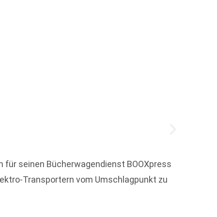
Dortm
ken für seinen Bücherwagendienst BOOXpress
 Elektro-Transportern vom Umschlagpunkt zu
Vor 15