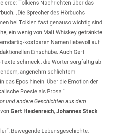
telerde: Tolkiens Nachrichten über das
örbuch. „Die Sprecher des Hörbuchs
n bei Tolkien fast genauso wichtig sind
che, ein wenig von Malt Whiskey getränkte
remdartig-kostbaren Namen liebevoll auf
redaktionellen Einschübe. Auch Gert
n-Texte schmeckt die Wörter sorgfältig ab:
itendem, angenehm schlichtem
in das Epos hinein. Über die Emotion der
kalische Poesie als Prosa.“
or und andere Geschichten aus dem
 von
Gert Heidenreich
,
Johannes Steck
ller“: Bewegende Lebensgeschichte: