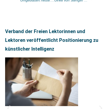
Umgeblättert heute: „Die Entscheidung, den diesjährigen Friedenspreis des Deutschen Buchhandels an Salman Rushdie zu verleihen, ist ebenso naheliegend wie sensationell“
Ulrike von Stenglin soll für Bonnier neuen Gutkind Verlag aufbauen
Verband der Freien Lektorinnen und
Lektoren veröffentlicht Positionierung zu
künstlicher Intelligenz