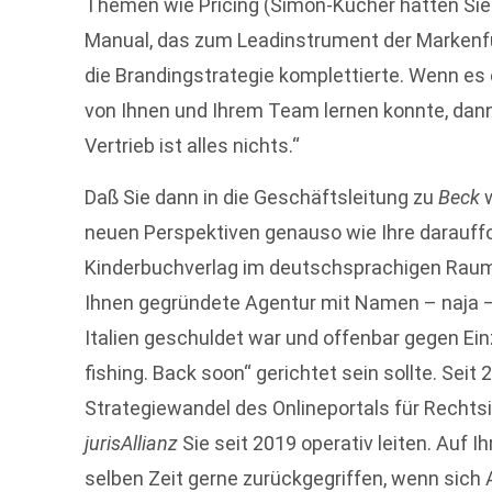
Themen wie Pricing (Simon-Kucher hatten Sie a
Manual, das zum Leadinstrument der Markenfü
die Brandingstrategie komplettierte. Wenn es 
von Ihnen und Ihrem Team lernen konnte, dann d
Vertrieb ist alles nichts.“
Daß Sie dann in die Geschäftsleitung zu
Beck
w
neuen Perspektiven genauso wie Ihre darauf
Kinderbuchverlag im deutschsprachigen Raum.
Ihnen gegründete Agentur mit Namen – naja 
Italien geschuldet war und offenbar gegen Ei
fishing. Back soon“ gerichtet sein sollte. Seit
Strategiewandel des Onlineportals für Recht
jurisAllianz
Sie seit 2019 operativ leiten. Auf I
selben Zeit gerne zurückgegriffen, wenn sich 