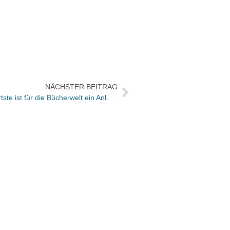
NÄCHSTER BEITRAG
Umgeblättert heute: „Dieser Hundertste ist für die Bücherwelt ein Anlass zum Feiern“
BoD-B