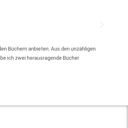
nden Büchern anbieten. Aus den unzähligen
abe ich zwei herausragende Bücher
Alicia
damit 
Weit