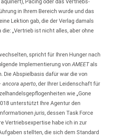
quiriert), Pacing oder das Vertriebs-
hrung in Ihrem Bereich wurde und das
eine Lektion gab, die der Verlag damals
ie: „Vertrieb ist nicht alles, aber ohne
echselten, spricht für Ihren Hunger nach
folgende Implementierung von
AMEET
als
 Die Abspielbasis dafür war die von
–
ancora aperto
, der Ihrer Leidenschaft für
nzelhandelsgepflogenheiten wie „Gone
 2018 unterstützt Ihre Agentur den
sinformationen
juris
, dessen Task Force
hre Vertriebsexpertise habe ich in zur
Aufgaben stellten, die sich dem Standard