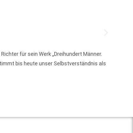
ichter für sein Werk „Dreihundert Männer.
timmt bis heute unser Selbstverständnis als
Mit ei
Innens
an
Weit