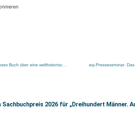
onnieren
Benzes besonderes Buch: Ein gradioses Buch über eine welthistorische Zeitenwende
avj-Presseseminar: Das
n Sachbuchpreis 2026 für „Dreihundert Männer. A