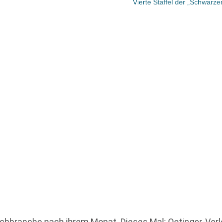
Vierte Staffel der „Schwarz
branche nach ihrem Monat. Dieses Mal: Oetinger-Verlege