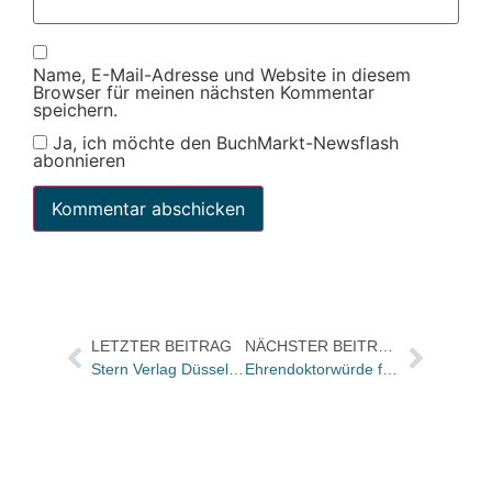
Name, E-Mail-Adresse und Website in diesem
Browser für meinen nächsten Kommentar
speichern.
Ja, ich möchte den BuchMarkt-Newsflash
abonnieren
LETZTER BEITRAG
NÄCHSTER BEITRAG
Stern Verlag Düsseldorf im Endspurt / Bald 8000 qm Ladenfläche / Längste Bücherstraße der Welt
Ehrendoktorwürde für Reinhard Mohn