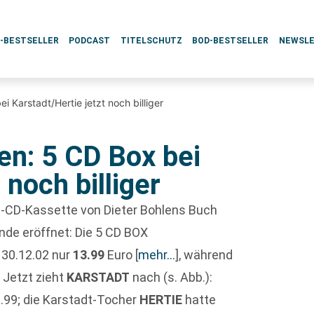
L-BESTSELLER
PODCAST
TITELSCHUTZ
BOD-BESTSELLER
NEWSL
 Karstadt/Hertie jetzt noch billiger
n: 5 CD Box bei
 noch billiger
h-CD-Kassette von Dieter Bohlens Buch
nde eröffnet: Die 5 CD BOX
 30.12.02 nur
13.99
Euro
[
mehr…
]
, während
. Jetzt zieht
KARSTADT
nach (s. Abb.):
9.99; die Karstadt-Tocher
HERTIE
hatte