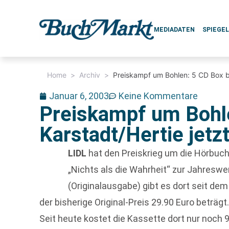
MEDIADATEN
SPIEGE
Home
>
Archiv
>
Preiskampf um Bohlen: 5 CD Box bei
Januar 6, 2003
Keine Kommentare
Preiskampf um Bohle
Karstadt/Hertie jetzt
LIDL
hat den Preiskrieg um die Hörbuc
„Nichts als die Wahrheit“ zur Jahreswe
(Originalausgabe) gibt es dort seit dem
der bisherige Original-Preis 29.90 Euro beträgt
Seit heute kostet die Kassette dort nur noch 