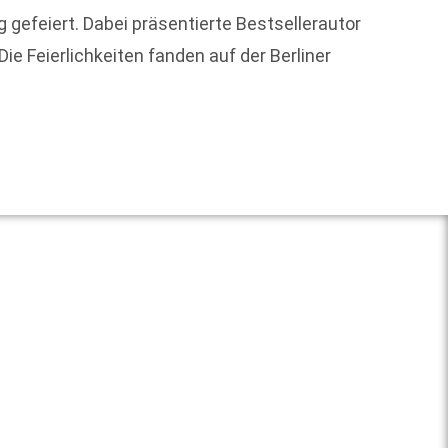
Der mi
gefeiert. Dabei präsentierte Bestsellerautor
in Köl
ie Feierlichkeiten fanden auf der Berliner
Preis i
Weit