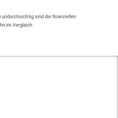
Vom 29
bieten
 undurchsichtig sind die finanziellen
finden 
ohn im Vergleich
Weit