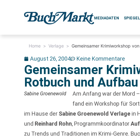
MEDIADATEN
SPIEGE
Home
>
Verlage
>
Gemeinsamer Krimiworkshop von
August 26, 2004
Keine Kommentare
Gemeinsamer Krimi
Rotbuch und Aufbau
Am Anfang war der Mord –
Sabine Groenewold
fand ein Workshop für So
im Hause der
Sabine Groenewold Verlage
in 
und
Reinhard Rohn
, Programmkoordinator
Auf
zu Trends und Traditionen im Krimi-Genre. Bu