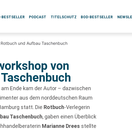
L-BESTSELLER
PODCAST
TITELSCHUTZ
BOD-BESTSELLER
NEWSL
 Rotbuch und Aufbau Taschenbuch
workshop von
 Taschenbuch
 am Ende kam der Autor – dazwischen
rtimenter aus dem norddeutschen Raum
Hamburg statt. Die
Rotbuch
-Verlegerin
bau Taschenbuch
, gaben einen Überblick
chhandelberaterin
Marianne Drees
stellte