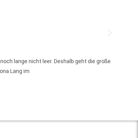
Rund 1
noch lange nicht leer. Deshalb geht die große
Hambur
Mona Lang im
Weit