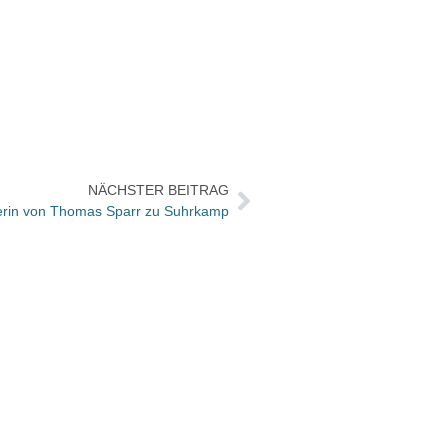
NÄCHSTER BEITRAG
eterin von Thomas Sparr zu Suhrkamp
Das s