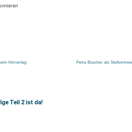
onnieren
eim Hörverlag
Petra Büscher als Stellvertr
 Teil 2 ist da!