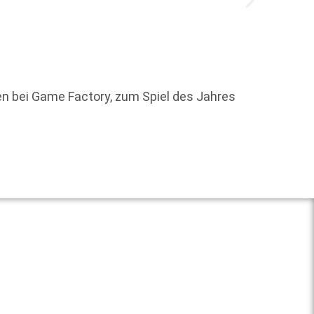
Ines W
nen bei Game Factory, zum Spiel des Jahres
Bereic
Untern
Weit