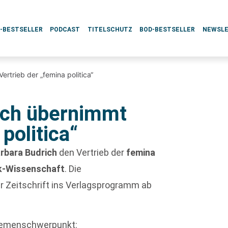
L-BESTSELLER
PODCAST
TITELSCHUTZ
BOD-BESTSELLER
NEWSL
rtrieb der „femina politica“
ich übernimmt
politica“
rbara Budrich
den Vertrieb der
femina
tik-Wissenschaft
. Die
r Zeitschrift ins Verlagsprogramm ab
Themenschwerpunkt: