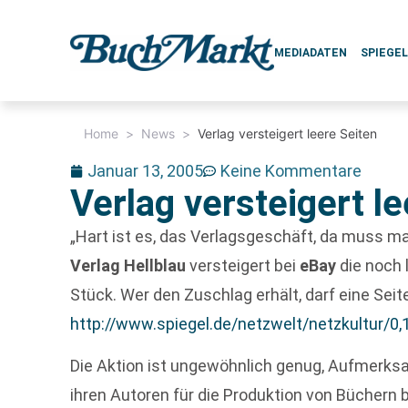
MEDIADATEN
SPIEGE
Home
>
News
>
Verlag versteigert leere Seiten
Januar 13, 2005
Keine Kommentare
Verlag versteigert l
„Hart ist es, das Verlagsgeschäft, da muss ma
Verlag Hellblau
versteigert bei
eBay
die noch 
Stück. Wer den Zuschlag erhält, darf eine Seit
http://www.spiegel.de/netzwelt/netzkultur/0
Die Aktion ist ungewöhnlich genug, Aufmerksa
ihren Autoren für die Produktion von Büchern 