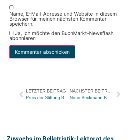
Name, E-Mail-Adresse und Website in diesem
Browser für meinen nächsten Kommentar
speichern.
Ja, ich möchte den BuchMarkt-Newsflash
abonnieren
LETZTER BEITRAG
NÄCHSTER BEITRAG
Preis der Stiftung Buchkunst
Neue Beckmann-Kolumne online / Zum ersten Mal wird eine Zeitung wegen Nichteinhaltung der Sperrfrist gerichtlich verklagt
Zuwachs im Belletristik-Lektorat des