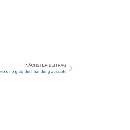
NÄCHSTER BEITRAG
wie eine gute Buchhandung aussieht
DuMon