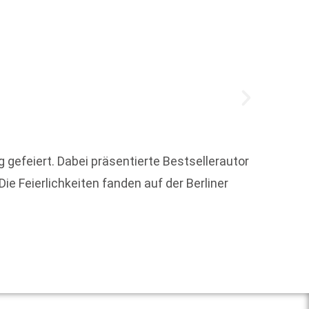
Der Kö
gefeiert. Dabei präsentierte Bestsellerautor
Zeiche
ie Feierlichkeiten fanden auf der Berliner
Weit