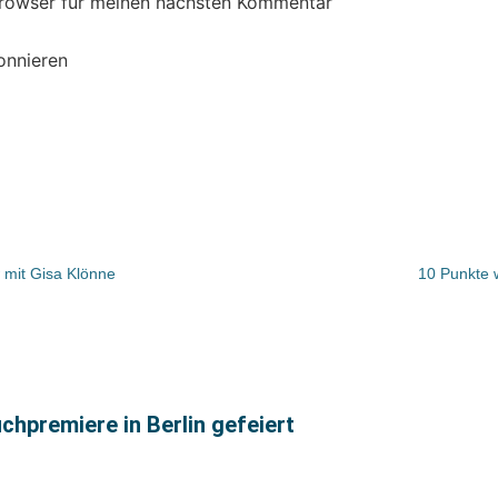
Browser für meinen nächsten Kommentar
onnieren
 mit Gisa Klönne
10 Punkte 
hpremiere in Berlin gefeiert