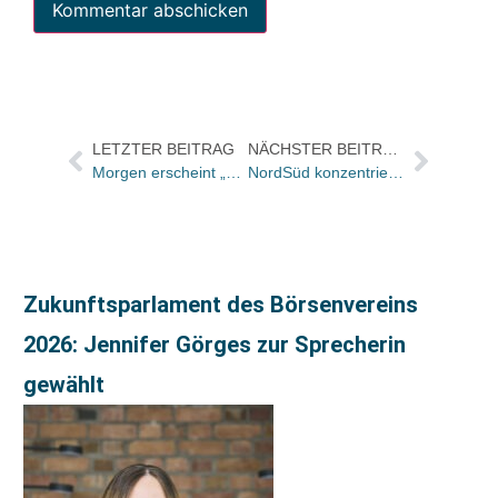
LETZTER BEITRAG
NÄCHSTER BEITRAG
Morgen erscheint „Bis(s) zum ersten Sonnenstrahl“ / Carlsen ruft Fans zum Rekordversuch auf
NordSüd konzentriert Auslandsgeschäft / Anne Luuka verlässt den Verlag
Zukunftsparlament des Börsenvereins
2026: Jennifer Görges zur Sprecherin
gewählt