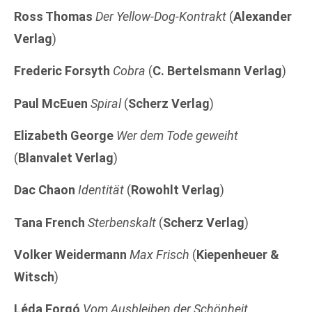
Ross Thomas
Der Yellow-Dog-Kontrakt
(
Alexander
Verlag
)
Frederic Forsyth
Cobra
(
C. Bertelsmann Verlag
)
Paul McEuen
Spiral
(
Scherz Verlag
)
Elizabeth George
Wer dem Tode geweiht
(
Blanvalet Verlag
)
Dac Chaon
Identität
(
Rowohlt Verlag
)
Tana French
Sterbenskalt
(
Scherz Verlag
)
Volker Weidermann
Max Frisch
(
Kiepenheuer &
Witsch
)
Léda Forgó
Vom Ausbleiben der Schönheit