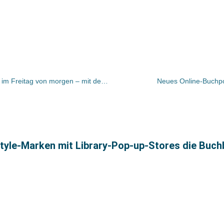
Bücher und Autoren in der ZEIT und im Freitag von morgen – mit den Literaturbeilagen zur Buchmesse
Neues Online-Buchpor
style-Marken mit Library-Pop-up-Stores die Buch