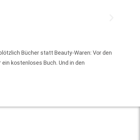
plötzlich Bücher statt Beauty-Waren: Vor den
Vor 15
 ein kostenloses Buch. Und in den
Weit