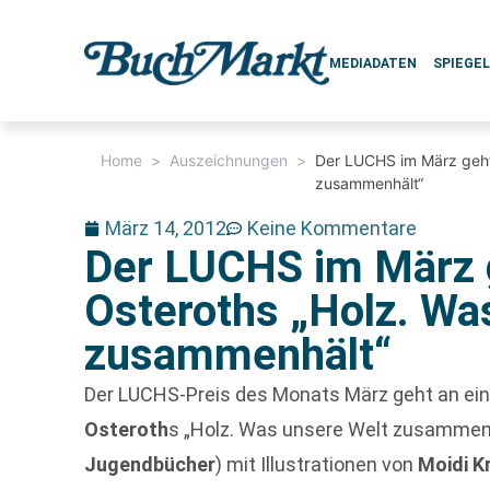
MEDIADATEN
SPIEGE
Home
>
Auszeichnungen
>
Der LUCHS im März geht
zusammenhält“
März 14, 2012
Keine Kommentare
Der LUCHS im März 
Osteroths „Holz. Wa
zusammenhält“
Der LUCHS-Preis des Monats März geht an ei
Osteroth
s „Holz. Was unsere Welt zusammenh
Jugendbücher
) mit Illustrationen von
Moidi 