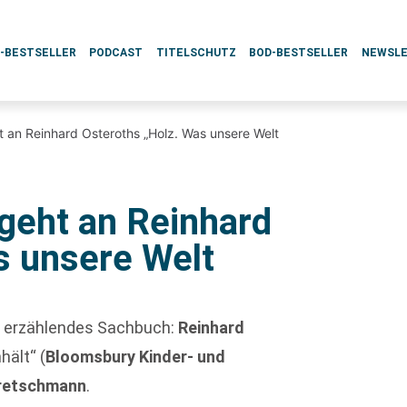
L-BESTSELLER
PODCAST
TITELSCHUTZ
BOD-BESTSELLER
NEWSL
 an Reinhard Osteroths „Holz. Was unsere Welt
geht an Reinhard
s unsere Welt
n erzählendes Sachbuch:
Reinhard
ält“ (
Bloomsbury Kinder- und
Kretschmann
.