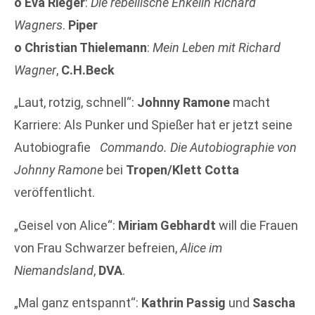
o
Eva Rieger
:
Die rebellische Enkelin Richard
Wagners
.
Piper
o
Christian Thielemann
:
Mein Leben mit Richard
Wagner
,
C.H.Beck
„Laut, rotzig, schnell“:
Johnny Ramone
macht
Karriere: Als Punker und Spießer hat er jetzt seine
Autobiografie
Commando. Die Autobiographie von
Johnny Ramone
bei
Tropen/Klett Cotta
veröffentlicht.
„Geisel von Alice“:
Miriam Gebhardt
will die Frauen
von Frau Schwarzer befreien,
Alice im
Niemandsland
,
DVA
.
„Mal ganz entspannt“:
Kathrin Passig
und
Sascha