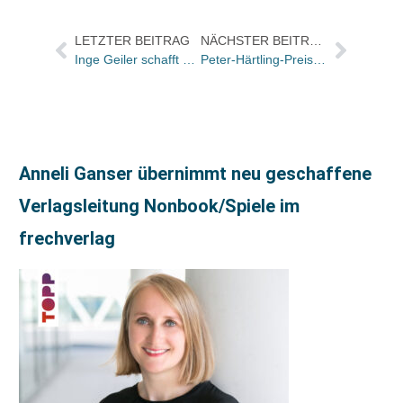
LETZTER BEITRAG
NÄCHSTER BEITRAG
Inge Geiler schafft es mit „Wie ein Schatten sind unsere Tage“ (Schöffling) in tagesthemen
Peter-Härtling-Preis 2013 geht an Nataly Savina
Anneli Ganser übernimmt neu geschaffene
Verlagsleitung Nonbook/Spiele im
frechverlag