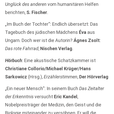
Unglück des anderen
vom humanitären Helfen
berichten,
S. Fischer
.
„Im Buch der Tochter“: Endlich übersetzt: Das
Tagebuch des jüdischen Mädchens
Éva
aus
Ungarn. Doch wer ist die Autorin?
Ágnes Zsolt
:
Das rote Fahrrad
,
Nischen Verlag
.
Hörbuch
: Eine akustische Schatzkammer ist
Christiane Collorio/Michael Krüger/Hans
Sarkowicz
(Hrsg.),
Erzählerstimmen
,
Der Hörverlag
„Ein neuer Mensch“: In seinem Buch
Das Zeitalter
der Erkenntnis
versucht
Eric Kandel
,
Nobelpreisträger der Medizin, den Geist und die
Biologie miteinander zu versöhnen. Er will die