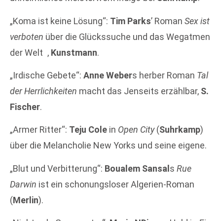
„Koma ist keine Lösung“:
Tim Parks
’ Roman
Sex ist
verboten
über die Glückssuche und das Wegatmen
der Welt ,
Kunstmann
.
„Irdische Gebete“:
Anne Weber
s herber Roman
Tal
der Herrlichkeiten
macht das Jenseits erzählbar,
S.
Fischer
.
„Armer Ritter“:
Teju Cole
in
Open City
(
Suhrkamp
)
über die Melancholie New Yorks und seine eigene.
„Blut und Verbitterung“:
Boualem Sansal
s
Rue
Darwin
ist ein schonungsloser Algerien-Roman
(
Merlin
).