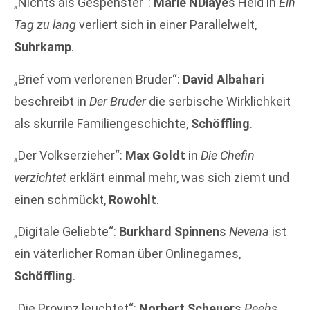
„Nichts als Gespenster“:
Marie NDiaye
s Held in
Ein
Tag zu lang
verliert sich in einer Parallelwelt,
Suhrkamp
.
„Brief vom verlorenen Bruder“:
David Albahari
beschreibt in
Der Bruder
die serbische Wirklichkeit
als skurrile Familiengeschichte,
Schöffling
.
„Der Volkserzieher“:
Max Goldt
in
Die Chefin
verzichtet
erklärt einmal mehr, was sich ziemt und
einen schmückt,
Rowohlt
.
„Digitale Geliebte“:
Burkhard Spinnen
s
Nevena
ist
ein väterlicher Roman über Onlinegames,
Schöffling
.
„Die Provinz leuchtet“:
Norbert Scheuer
s
Peehs