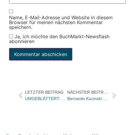
Name, E-Mail-Adresse und Website in diesem
Browser für meinen nächsten Kommentar
speichern.
Ja, ich möchte den BuchMarkt-Newsflash
abonnieren
LETZTER BEITRAG
NÄCHSTER BEITRAG
UMGEBLÄTTERT: Bücher und Autoren heute in den Feuilletons – und Diderots 300. Geburtstag in der Anderen Bibliothek
Bernardo Kucinski eröffnete das Brasilianische Literaturfestival Berlin