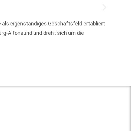
 als eigenständiges Geschäftsfeld ertabliert
Machia
urg-Altonaund und dreht sich um die
höchst
geistl
Weit