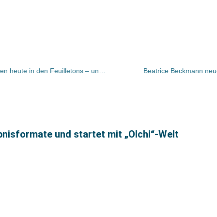
UMGEBLÄTTERT: Bücher und Autoren heute in den Feuilletons – und „Amazon will die Verlage knebeln und überflüssig machen“
Beatrice Beckmann neu
nisformate und startet mit „Olchi“-Welt