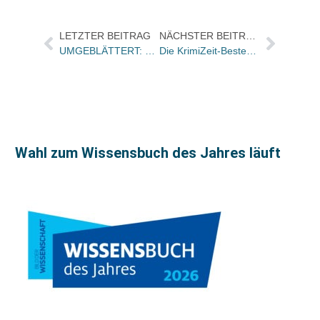
LETZTER BEITRAG
NÄCHSTER BEITRAG
UMGEBLÄTTERT: Bücher und Autoren heute in den Feuilletons – und „Putin macht mich krank“, sagt Herta Müller
Die KrimiZeit-Bestenliste März – hier zum Ausdrucken
Wahl zum Wissensbuch des Jahres läuft