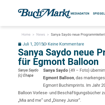
MEDIADATEN
SPIEGE
Home
>
News
>
Sanya Saydo neue Programmleiteri
Juli 1, 2015
Keine Kommentare
Sanya Saydo neue P
für Egmont Balloon
Sanya Saydo
(49 – Foto) überni
Sanya Saydo
(c) Ehapa
Egmont Balloon
, das markenges
Egmont Buchimprints. Im Jahr 20
Balloon Vorlese- und Beschäftigungsbücher zu
„Mia and me“ und „Disney Junior“.