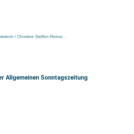
Andrea Müller wird Knaur-Programmleiterin / Christine Steffen-Reimann Senior Acquisition Manager
ter Allgemeinen Sonntagszeitung