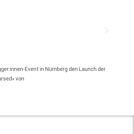
ger:innen-Event in Nürnberg den Launch der
"Die Re
ursed« von
Journa
Weit