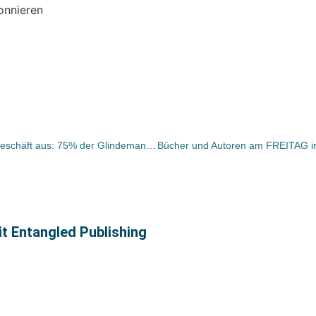
onnieren
WEKA Firmengruppe baut Seminargeschäft aus: 75% der Glindemann-Gruppe übernommen
it Entangled Publishing