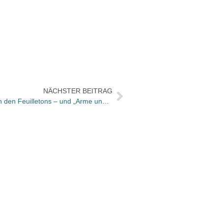
NÄCHSTER BEITRAG
Bücher und Autoren am FREITAG in den Feuilletons – und „Arme und Fremde hatten schlechte Karten“
Weckr