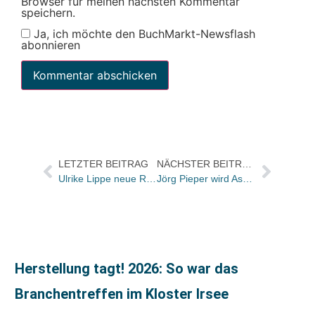
Browser für meinen nächsten Kommentar
speichern.
Ja, ich möchte den BuchMarkt-Newsflash
abonnieren
LETZTER BEITRAG
NÄCHSTER BEITRAG
Ulrike Lippe neue Referentin für Presse- und Öffentlichkeitsarbeit des Forschungsverbunds Marbach Weimar Wolfenbüttel
Jörg Pieper wird Associate Partner bei fullstopp
Herstellung tagt! 2026: So war das
Branchentreffen im Kloster Irsee