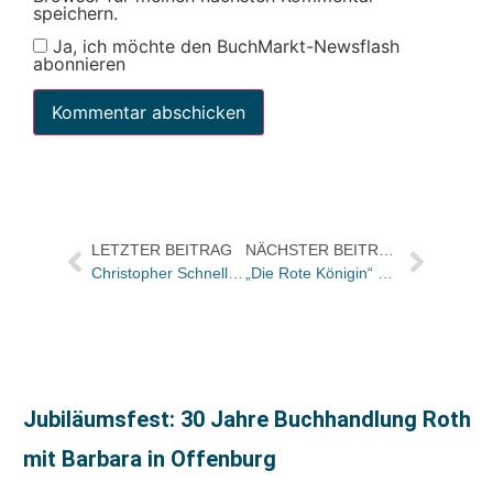
speichern.
Ja, ich möchte den BuchMarkt-Newsflash
abonnieren
LETZTER BEITRAG
NÄCHSTER BEITRAG
Christopher Schnell übernimmt die Leitung Key Account im Verlagshaus Römerweg
„Die Rote Königin“ von Victoria Aveyard erhält Buxtehuder Bullen
Jubiläumsfest: 30 Jahre Buchhandlung Roth
mit Barbara in Offenburg