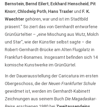
Bernstein
,
Bernd Eilert
,
Eckhard Henscheid
,
Pit
Knorr
,
Chlodwig Poth
,
Hans Traxler
und
F. K.
Waechter
gehören, war und ist im Stadtbild
präsent.“ So ziert das von Gernhardt entworfene
GrünGürteltier – „eine Mischung aus Wutz, Molch
und Star“, wie der Künstler selbst sagte – die
Robert-Gernhardt-Brücke am Alten Flugplatz in
Frankfurt-Bonames. Insgesamt befinden sich 14
komische Kunstwerke im GrünGürtel.
In der Dauerausstellung der Caricatura im ersten
Obergeschoss, die der
Neuen Frankfurter Schule
gewidmet ist, werden im Gernhardt-Kabinett
Zeichnungen aus seinem Buch
Die Magadaskar-
Reise
, erschienen 1980 bei
Zweitausendeins
,